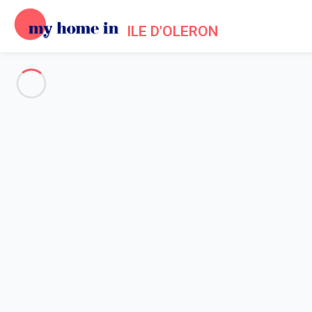
ILE D'OLERON
See all the pictures
OVERVIEW
Description
MAP
PRICES AND AVAILABILITY
Home
Villa rental Dolus d'Oleron
Villa 2 bedroom Dolus-d'oléron
Villa 2 bedroom Dolus-d'oléron
Dolus d'Oléron (17) - La Rémigeasse Mai